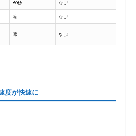
60秒
なし!
噫
なし!
噫
なし!
ド速度が快速に