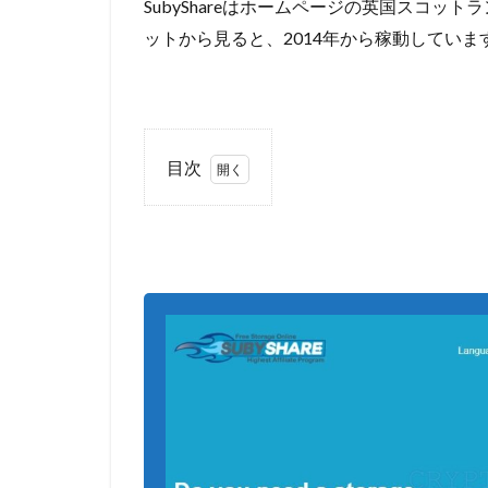
SubyShareはホームページの英国スコ
ットから見ると、2014年から稼動していま
目次
1
2
プ
レミア
ムアカ
ウント
のメリ
ット
は？？
3
3.1
「SubyShare」