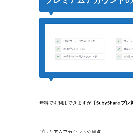
ま
と
め
無料でも利用できますが【
SubyShare プレ
プレミアムアカウントの利点