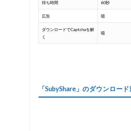
待ち時間
60秒
広告
噫
ダウンロードでCaptchaを解
噫
く
「SubyShare」のダウンロー