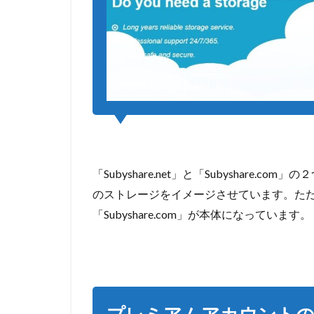
のダウンロー
ド速度が快速
に
4
4.1
API
機能
付き
5
「Subyshare.net」と「Subyshare.
SUBYSHARE
の登録方法
のストレージをイメージさせています。ただ
「Subyshare.com」が本体になっています。
6
SUBYSHARE
の使い方・
ダウンロー
ド方法
7
プレミアムアカウントの