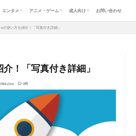
エンタメ
アニメ・ゲーム
成人向け
お問い合わせ
映画
ドラマ
レポート
音楽
動画配信サービス
漫画
ゲーム
アニメ
アダルト動画ダウンロード
アダルトサイト情報
FANZA
Shareの使い方を紹介！「写真付き詳細」
方を紹介！「写真付き詳細」
084view
0件