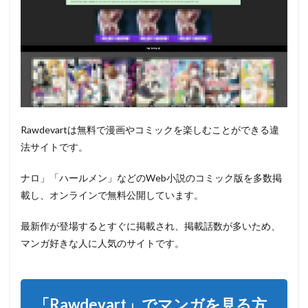
1：観
たい
映画
のタ
イト
ルを
探す
2.2
ステ
Rawdevartは無料で漫画やコミックを楽しむことができる違
ップ
2：ウ
法サイトです。
ェブ
ブラ
ナロ」「ハールメン」などのWeb小説のコミック版を多数掲
ウザ
載し、オンラインで無料公開しています。
で表
示さ
れる
最新作が登場するとすぐに掲載され、掲載話数が多いため、
マン
マンガ好きな人に人気のサイトです。
ガを
見る
3
「Rawdevart」
「Rawdevart」でマンガを見る方
の代わり・代