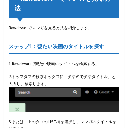
替になるサイ
法
ト
3.1
loveheaven.net
Rawdevartでマンガを見る方法を紹介します。
3.2
kisslove.net
ステップ1：観たい映画のタイトルを探す
3.3
mangafreak.net
3.4
1.Rawdevartで観たい映画のタイトルを検索する。
manganelo.
2.トップタブの検索ボックスに「英語名で英語タイトル」と
3.5
mangabat.com
入力し、検索します。
3.6
readmng.com
3.7
mangarock.com
3.または、上のタブのLIST欄を選択し、マンガのタイトルを
4
Rawdevart