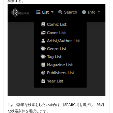
検索する。
は安全で
すか？3つ
の潜在的
危険性
4.1
逮捕
され
る可
能性
があ
る。
4.2
マイ
ニン
グさ
れる
危険
性
4.3
ウイ
4.より詳細な検索をしたい場合は、[SEARCH]を選択し、詳細
ルス
な検索条件を選択します。
の危