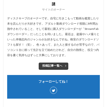
謎
サイトのオーナー
ディスクキープのオーナーです。自宅に引きこもって動画を鑑賞したり
本を読んだりが大好きです。 アダルト動画ダウンロード視聴に8年間お
熱中されていること、そして最初に購入ダウンローダーが「StreamFab
ダウンローダー」だったことを伺いました。 最近は、盗撮やハメ撮りと
いった本物志向のジャンルがお好きなんですね。格安のダウンロードソ
フトも探す！（笑）。 色々あって、また人と接するのが苦手なので、パ
ソコン１台に頼って生計を立て始めたけれど、自分の熱情と、役立つ内
容を書く気持ちはずっと大事にしております。
投稿記事一覧へ
フォーローしてね！