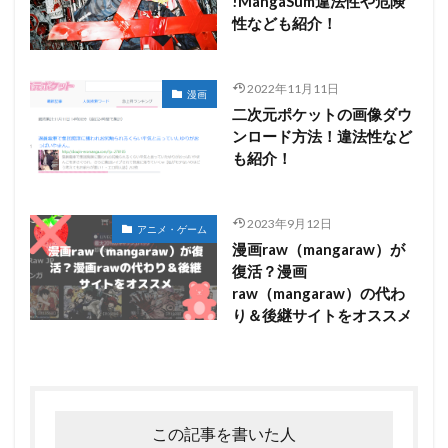
!MangaSum違法性や危険
性なども紹介！
2022年11月11日
漫画
二次元ポケットの画像ダウ
ンロード方法！違法性など
も紹介！
2023年9月12日
アニメ・ゲーム
漫画raw（mangaraw）が
復活？漫画
raw（mangaraw）の代わ
り＆後継サイトをオススメ
この記事を書いた人