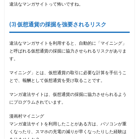
違法なマンガサイトって怖いですね。
Rawkuma
4.24
Senmanga(セ
(3) 仮想通貨の採掘を強要されるリスク
ンマンガ)
4.25
Raw
違法なマンガサイトを利用すると、自動的に「マイニング」
Manga
と呼ばれる仮想通貨の採掘に協力させられるリスクがありま
生漫画
す。
4.26
LoveHug(LoveHeaven)
マイニング」とは、仮想通貨の取引に必要な計算を手伝うこ
4.27
とで、報酬として仮想通貨を受け取ることです。
mangasum
マンガ違法サイトは、仮想通貨の採掘に協力させられるよう
4.28
Synobook(DigiCoca)
にプログラムされています。
4.29
漫画村マイニング
Manga11(Komiraw・
hakaraw）
マンガ違法サイトを利用したことがある方は、パソコンが重
くなったり、スマホの充電の減りが早くなったりした経験は
4.30