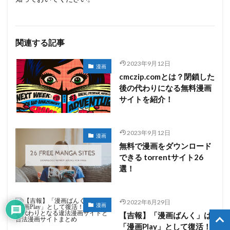
関連する記事
2023年9月12日
漫画
cmczip.comとは？閉鎖した
後の代わりになる無料漫画
サイトを紹介！
2023年9月12日
漫画
無料で漫画をダウンロード
できる torrentサイト26
選！
2022年8月29日
漫画
【吉報】「漫画ばんく」は
「漫画Play」として復活！