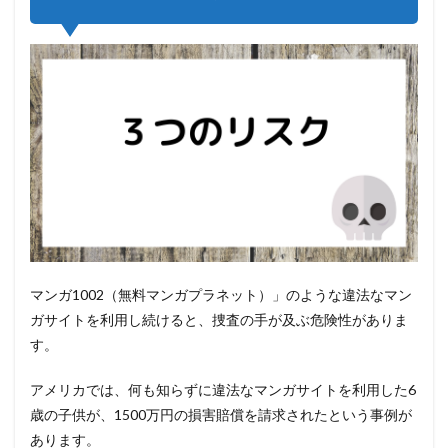
ロ
4.4
新ま
んが
村
4.5
漫画
RAW(manga
raw)
4.6
comick.top(漫
画バンク)
4.7
漫画
マンガ1002（無料マンガプラネット）」のような違法なマン
ワー
ガサイトを利用し続けると、捜査の手が及ぶ危険性がありま
ルド
す。
4.8
13DL.me
アメリカでは、何も知らずに違法なマンガサイトを利用した6
4.9
歳の子供が、1500万円の損害賠償を請求されたという事例が
13DL.NET
あります。