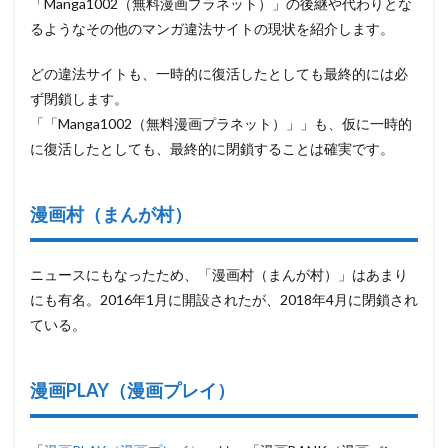
「Manga1002（無料漫画プラネット）」の後継や代わりとな
4.37
マンガ
るようなその他のマンガ違法サイトの現状を紹介します。
島コム
どの違法サイトも、
一時的に復活したとしても最終的には必
4.38
mangahami
ず閉鎖
します。
「「Manga1002（無料漫画プラネット）」」も、仮に一時的
4.39
漫画塔
に復活したとしても、最終的に閉鎖することは確実です。
4.40
RawLH
漫画村（まんが村）
4.41
漫画の
隠れ里
ニュースにもなったため、「漫画村（まんが村）」はあまり
にも有名。2016年1月に開設されたが、2018年4月に閉鎖され
4.42
漫画
ている。
村.club
4.43
漫画PLAY（漫画プレイ）
LoveHeaven(LHScan)
4.44
KissLove(MangaHato)