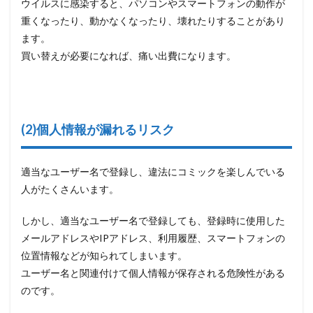
ウイルスに感染すると、パソコンやスマートフォンの動作が
（ｍ
anga
重くなったり、動かなくなったり、壊れたりすることがあり
rock）
ます。
4.16
買い替えが必要になれば、痛い出費になります。
mangapro.top
4.17
Rawrazy.com
4.18
(2)個人情報が漏れるリスク
KissAway
4.19
適当なユーザー名で登録し、違法にコミックを楽しんでいる
MangaToro（MangaSum）
人がたくさんいます。
4.20
mangafreak
しかし、適当なユーザー名で登録しても、登録時に使用した
4.21
メールアドレスやIPアドレス、利用履歴、スマートフォンの
hakaraw.com
位置情報などが知られてしまいます。
4.22
ユーザー名と関連付けて個人情報が保存される危険性がある
Rawdevart
のです。
4.23