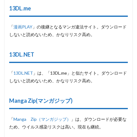
しむ
13DL.me
よう
にし
よう
「
漫画PLAY
」の後継となるマンガ違法サイト。ダウンロード
しないと読めないため、かなりリスク高め。
13DL.NET
「
13DL.NET
」は、「13DL.me」と似たサイト。ダウンロード
しないと読めないため、かなりリスク高め。
Manga Zip(マンガジップ)
「
Manga Zip（マンガジップ）
」は、ダウンロードが必要な
ため、ウイルス感染リスクは高い。現在も継続。