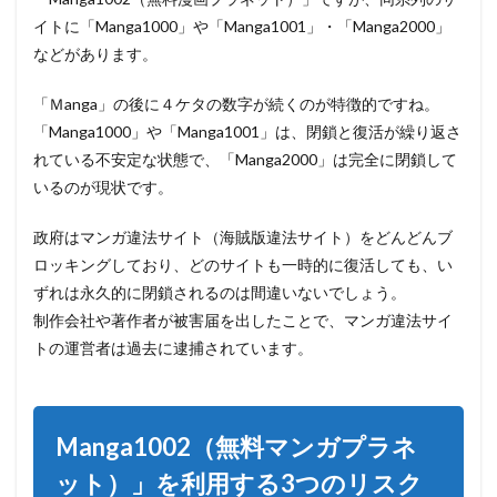
ク
イトに「Manga1000」や「Manga1001」・「Manga2000」
などがあります。
4
「Manga1002(無
料漫画プラネッ
「Ｍanga」の後に４ケタの数字が続くのが特徴的ですね。
ト)」の後継や代
「Manga1000」や「Manga1001」は、閉鎖と復活が繰り返さ
わりのサイト一
覧
れている不安定な状態で、「Manga2000」は完全に閉鎖して
いるのが現状です。
4.1
漫画
村
政府はマンガ違法サイト（海賊版違法サイト）をどんどんブ
（ま
ロッキングしており、どのサイトも一時的に復活しても、
い
んが
ずれは永久的に閉鎖される
のは間違いないでしょう。
村）
制作会社や著作者が被害届を出したことで、マンガ違法サイ
4.2
漫
トの運営者は過去に逮捕されています。
画
PLAY（漫
画プレ
イ）
Manga1002（無料マンガプラネ
4.3
漫画
ット）」を利用する3つのリスク
村プ