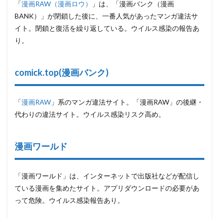
ウン
「
漫画RAW（漫画ロウ）
」は、「漫画バンク（漫画
BANK）」が閉鎖した後に、一番人気があったマンガ違法サ
4.51
漫画村
イト。閉鎖と復活を繰り返している。ウイルス感染の報告あ
山頂
り。
5
マン
ガ違
comick.top(漫画バンク)
法サ
イト
によ
「
漫画RAW
」系のマンガ違法サイト。「漫画RAW」の後継・
くあ
る質
代わりの違法サイト。ウイルス感染リスク高め。
問
6
漫画ワールド
【ま
と
め】
漫画
「漫画ワールド」は、インターネットで出版社などが配信し
は無
ている漫画を集めたサイト。アプリダウンロードの必要があ
料か
って危険。ウイルス感染報告あり。
つ安
心し
て楽