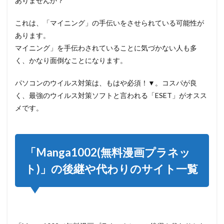
ありませんか？
SakuraManga
4.31
これは、「マイニング」の手伝いをさせられている可能性が
RawMangas(MangaLaw)
あります。
4.32
マイニング」を手伝わされていることに気づかない人も多
漫画村
く、かなり面倒なことになります。
pro
4.33
パソコンのウイルス対策は、もはや必須！▼。コスパが良
漫画シ
く、最強のウイルス対策ソフトと言われる「ESET」がオスス
ティー
メです。
4.34
漫画カ
ントリ
ー
「Manga1002(無料漫画プラネッ
4.35
ト)」の後継や代わりのサイト一覧
漫画ス
ター
4.36
漫画
村.club