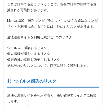
4.10
これは日本でも起こりうることで、現在の日本の法律でも逮
Manga
捕される可能性があります。
Zip(マ
ンガジ
Manga1002（無料マンガプラネット）のような違法なマンガ
ップ)
サイトを利用し続けることには、他にもリスクがあります。
4.11
2CC漫
違法漫画サイトを利用し続ける3つのリスク
画
4.12
ウイルスに感染するリスク
Fbay（エ
個人情報が漏えいするリスク
フベイ）
仮想通貨の採掘を強要されるリスク
4.13
それぞれのリスクについて、以下に詳しく説明します。
Combay（コ
ムベイ）
4.14
1）ウイルス感染のリスク
星のロ
ミ
4.15
違法な漫画サイトを利用すると、高い確率でウイルスに感染
漫画ロ
します。
ック