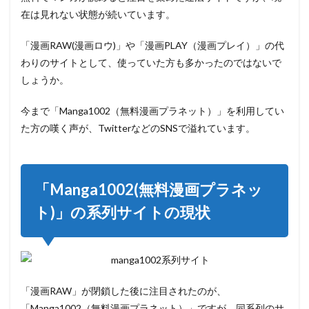
3.1
在は見れない状態
が続いています。
1）ウ
イル
「漫画RAW(漫画ロウ)」や「漫画PLAY（漫画プレイ）」の代
ス感
わりのサイトとして、使っていた方も多かったのではないで
染の
リス
しょうか。
ク
3.2
今まで「Manga1002（無料漫画プラネット）」を利用してい
(2)個
た方の嘆く声が、TwitterなどのSNSで溢れています。
人情
報が
漏れ
るリ
「Manga1002(無料漫画プラネッ
スク
3.3
ト)」の系列サイトの現状
(3) 仮
想通
貨の
採掘
を強
要さ
「漫画RAW」が閉鎖した後に注目されたのが、
れる
「Manga1002（無料漫画プラネット）」ですが、同系列のサ
リス