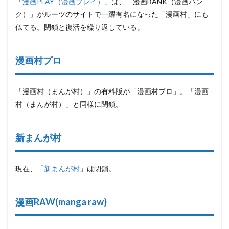
「
漫画PLAY（漫画プレイ）
」は、「漫画BANK（漫画バン
4.45
ク）」がルーツのサイトで一躍有名になった「漫画村」にも
HanaScan(HanaScan.Com・
似てる。閉鎖と復活を繰り返している。
bitcoinputers.com・
RawQQ)
4.46
漫画村プロ
マニラ
村
「漫画村（まんが村）」の有料版が「漫画村プロ」。「漫画
4.47
村（まんが村）」と同様に閉鎖。
漫画村
pro
4.48
新まんが村
漫画村
ガール
ズ
現在、「
新まんが村
」は閉鎖。
4.49
MANGA
ROCK
漫画RAW(manga raw)
4.50
漫画タ