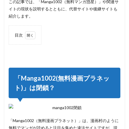
この記事では、「Manga1002（無料マンガ惑星）」や関連サ
イトの現状を説明するとともに、代替サイトや後継サイトも
紹介します。
目次
1
「Manga1002(無
料漫画プラネッ
ト)」は閉鎖？
2
「Manga1002(無
「Manga1002(無料漫画プラネッ
料漫画プラネッ
ト)」の系列サイ
ト)」は閉鎖？
トの現状
3
Manga1002（無
料マンガプラネ
ット）」を利用
する3つのリス
「Manga1002（無料漫画プラネット）」は、漫画村のように
ク
無料でマンガが読めると注目を集めた違法サイトですが、
現