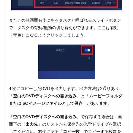
またこの時画面右側にあるタスクと呼ばれるスライドボタン
で、タスクの有効/無効の切り替えができます。ここは
有効
（青色）
になるようクリックしましょう。
4 次にコピーしたDVDを出力します。出力方法は2通りあり、
「
空白のDVDディスクへの書き込み
」
と
「
ムービーフォルダ
またはISOイメージファイルとして保存
」
があります。
「
空白のDVDディスクへの書き込み
」
で保存する場合は、画
面下の
「
出力先
」
のリストから保存先の光学ドライブを選択
してください。右側にある
「
コピー数
」
でコピーする枚数を