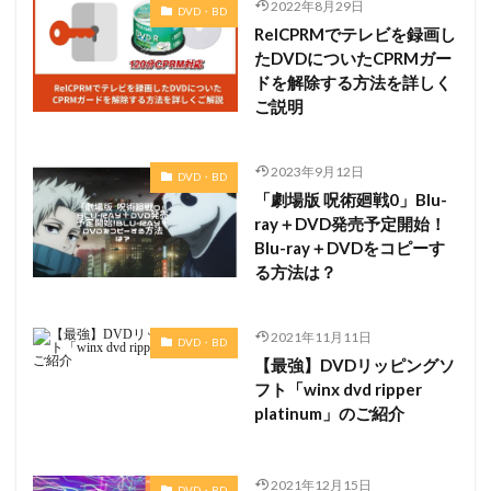
2022年8月29日
DVD・BD
RelCPRMでテレビを録画し
たDVDについたCPRMガー
ドを解除する方法を詳しく
ご説明
2023年9月12日
DVD・BD
「劇場版 呪術廻戦0」Blu-
ray＋DVD発売予定開始！
Blu-ray＋DVDをコピーす
る方法は？
2021年11月11日
DVD・BD
【最強】DVDリッピングソ
フト「winx dvd ripper
platinum」のご紹介
2021年12月15日
DVD・BD