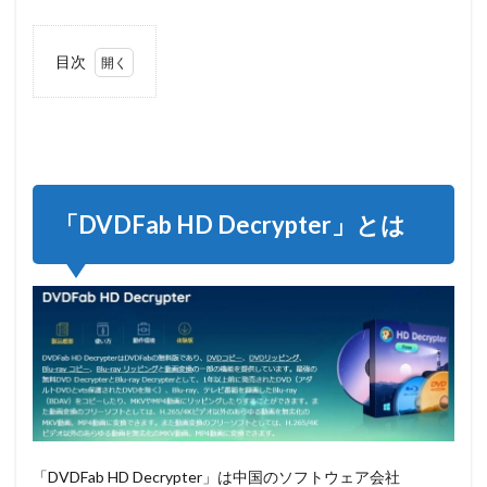
目次
1
「DVDFab
HD
Decrypter」
とは
2
「DVDFab HD Decrypter」とは
DVDFab
HD
Decrypter
の使い方
2.1
手
順①
DVDFab
HD
Decrypter
のダウン
ロード＆
インスト
「DVDFab HD Decrypter」は中国のソフトウェア会社
ール