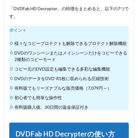
3
「DVDFab HD Decrypter」の特徴をまとめると、以下の7つで
まと
す。
め
ポイント
様々なコピープロテクトも解除できるプロテクト解除機能
DVDのワンシーンまたはメインシーンだけをコピーできる
2種類のコピーモード
コピー元のDVD設定も編集できる多彩な編集機能
DVDのデータをDVD-R1枚に収められる圧縮技術
有料版でもリーズナブルな販売価格（7,079円～）
初心者でも簡単な操作性
有料版購入後、30日間の返金保証付き
DVDFab HD Decrypter
の使い方