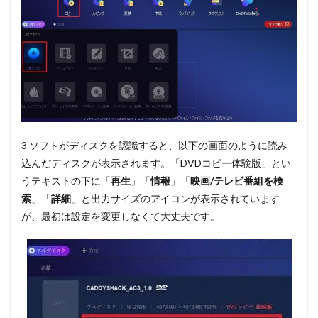
3 ソフトがディスクを認識すると、以下の画面のように読み
込んだディスクが表示されます。「DVDコピー体験版」とい
うテキストの下に「
再生
」「
情報
」「
映画/テレビ番組を検
索
」「
詳細
」と出力サイズのアイコンが表示されています
が、最初は設定を変更しなくて大丈夫です。