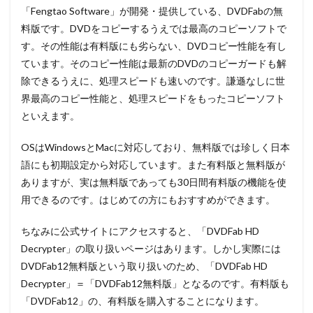
「Fengtao Software」が開発・提供している、DVDFabの無
2.2
手
料版です。DVDをコピーするうえでは最高のコピーソフトで
順②
DVDFab
す。その性能は有料版にも劣らない、DVDコピー性能を有し
HD
ています。そのコピー性能は最新のDVDのコピーガードも解
Decrypter
除できるうえに、処理スピードも速いのです。謙遜なしに世
の基本設
定
界最高のコピー性能と、処理スピードをもったコピーソフト
2.3
手
といえます。
順③
DVDFab
OSはWindowsとMacに対応しており、無料版では珍しく日本
HD
語にも初期設定から対応しています。また有料版と無料版が
Decrypter
を使って
ありますが、実は無料版であっても30日間有料版の機能を使
DVDをコ
用できるのです。はじめての方にもおすすめができます。
ピーする
2.4
ちなみに公式サイトにアクセスすると、「DVDFab HD
DVDFab
Decrypter」の取り扱いページはあります。しかし実際には
HD
DVDFab12無料版という取り扱いのため、「DVDFab HD
Decrypter
の無料版
Decrypter」＝「DVDFab12無料版」となるのです。有料版も
と有料版
「DVDFab12」の、有料版を購入することになります。
の違い