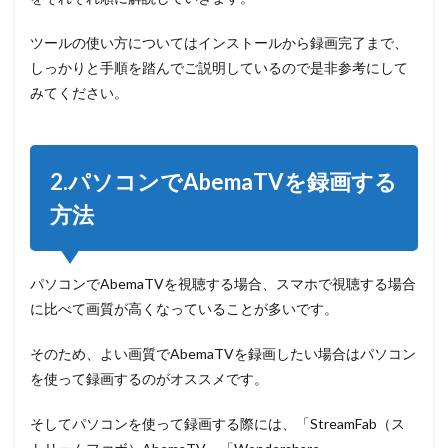
録画ソフ
ト」を使
って
ツールの使い方についてはインストールから録画完了まで、
AbemaTV
しっかりと手順を踏んでご説明しているので是非参考にして
を録画す
みてください。
る
3
3.ス
マートフ
ォンで
2.パソコンでAbemaTVを録画する
AbemaTV
を録画す
方法
る方法
3.1
「AZ
Screen
パソコンでAbemaTVを視聴する場合、スマホで視聴する場合
Recorder」
を使って
に比べて画質が高くなっていることが多いです。
AbemaTV
を録画する
そのため、よい画質でAbemaTVを録画したい場合はパソコン
3.2
「画
を使って録画するのがオススメです。
面録画-サウ
ンド、動画
そしてパソコンを使って録画する際には、「StreamFab（ス
エディタ、
Recorder-」