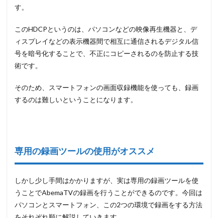
ウンロ
す。
ード機
能、高
このHDCPというのは、パソコンなどの映像再生機器と、デ
速化
ィスプレイなどの表示機器間で相互に通信されるデジタル信
2.1.3
号を暗号化することで、不正にコピーされるのを防止する技
メタデ
ータを
術です。
ローカ
ルに保
そのため、スマートフォンの画面収録機能を使っても、録画
存
するのは難しいということになります。
2.2
「Wondershare
DemoCreator（ワ
ンダーシェアーデ
モクリエイタ
専用の録画ツールの使用がオススメ
ー）」を使って
AbemaTVを録画
する
しかし少し手間はかかりますが、実は専用の録画ツールを使
2.3
うことでAbemaTVの録画を行うことができるのです。今回は
「フリー
オンライ
パソコンとスマートフォン、この2つの環境で録画をする方法
ンPC画面
をそれぞれ順に解説していきます。