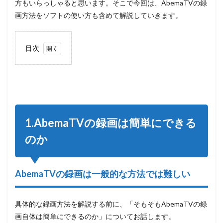
方もいらっしゃると思います。そこで今回は、AbemaTVの録
画方法をソフトの使い方も含めて解説していきます。
目次
1
1.AbemaTV
の録画は簡
単にできる
のか
1.1
1.AbemaTVの録画は簡単にできる
AbemaTV
の録画は
のか
一般的な
方法では
難しい
AbemaTVの録画は一般的な方法では難しい
1.2
プ
レミアム
会員専用
AbemaTV
具体的な録画方法を解説する前に、「そもそもAbemaTVの録
のダウン
画自体は簡単にできるのか」についてお話します。
ロード機