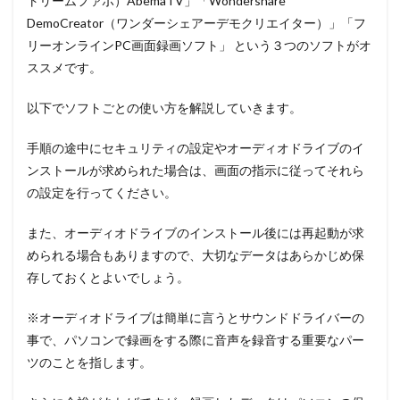
トリームファボ）AbemaTV」「Wondershare
を使って
DemoCreator（ワンダーシェアーデモクリエイター）」「フ
AbemaTVを
リーオンラインPC画面録画ソフト」 という３つのソフトがオ
録画する
ススメです。
4
まと
以下でソフトごとの使い方を解説していきます。
め
手順の途中にセキュリティの設定やオーディオドライブのイ
ンストールが求められた場合は、画面の指示に従ってそれら
の設定を行ってください。
また、オーディオドライブのインストール後には再起動が求
められる場合もありますので、大切なデータはあらかじめ保
存しておくとよいでしょう。
※オーディオドライブは簡単に言うとサウンドドライバーの
事で、パソコンで録画をする際に音声を録音する重要なパー
ツのことを指します。