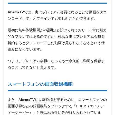
る方法
2.1
AbemaTVでは、実はプレミアム会員になることで動画をダウ
「StreamFab（ス
ンロードして、オフラインでも楽しむことができます。
トリームファ
ボ）AbemaTVダ
最初に無料体験期間が2週間ほど設けられており、非常に魅力
ウンローダー」
を使って
的なプランではあるのですが、残念な事にプレミアム会員を
AbemaTVを録画
解約するとダウンロードした動画は見られなくなるという仕
する
組みになっています。
2.1.1
あらゆ
つまり、プレミアム会員になっても半永久的に動画を保存す
るデバ
イスで
ることはできないと言えます。
再生可
能な
MP4フ
スマートフォンの画面収録機能
ァイル
をダウ
ンロー
ドでき
また、AbemaTVには著作権を守るために、スマートフォンの
画面収録などの録画機能をブロックする「HDCP（エイチデ
2.1.2
一括ダ
ィーシーピー）」と呼ばれる仕組みが取り入れられていま