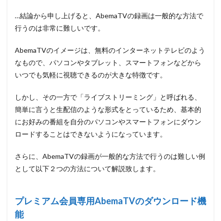
能
…結論から申し上げると、AbemaTVの録画は一般的な方法で
1.3
行うのは非常に難しいです。
スマ
ート
AbemaTVのイメージは、無料のインターネットテレビのよう
フォ
ンの
なもので、パソコンやタブレット、スマートフォンなどから
画面
いつでも気軽に視聴できるのが大きな特徴です。
収録
機能
しかし、その一方で「ライブストリーミング」と呼ばれる、
1.4
簡単に言うと生配信のような形式をとっているため、基本的
専用
の録
にお好みの番組を自分のパソコンやスマートフォンにダウン
画ツ
ロードすることはできないようになっています。
ール
の使
さらに、AbemaTVの録画が一般的な方法で行うのは難しい例
用が
オス
として以下２つの方法について解説致します。
スメ
2
2.パ
プレミアム会員専用AbemaTVのダウンロード機
ソコンで
AbemaTV
能
を録画す