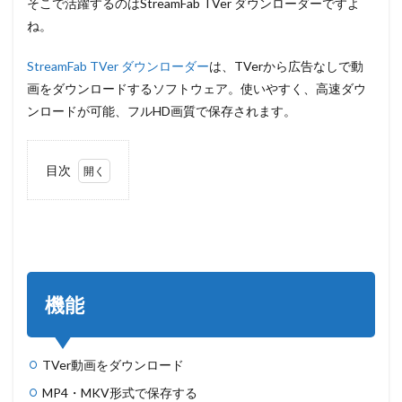
そこで活躍するのはStreamFab TVer ダウンローダーですよ
ね。
StreamFab TVer ダウンローダー
は、TVerから広告なしで動
画をダウンロードするソフトウェア。使いやすく、高速ダウ
ンロードが可能、フルHD画質で保存されます。
目次
1
機能
2
料金
3
機能
ご一
緒に
購入
した
TVer動画をダウンロード
ほう
が製
MP4・MKV形式で保存する
品