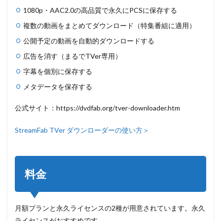
1080p・AAC2.0の高品質で永久にPCSに保存する
3.1
複数の動画をまとめてダウンロード（特集番組に適用）
TVer
を購
公開予定の動画を自動的ダウンロードする
入す
る方
広告を消す（まるでTVer専用）
にこ
んな
字幕を個別に保存する
製品
メタデータを保存する
もお
すす
め
公式サイト：https://dvdfab.org/tver-downloader.htm
3.2
StreamFab TVer ダウンローダーの使い方＞
StreamFab
オールイ
ンワン
4
料金
動作
環境
月額プランと永久ライセンスの2種が用意されています。永久
ライセンスがおすすめです。