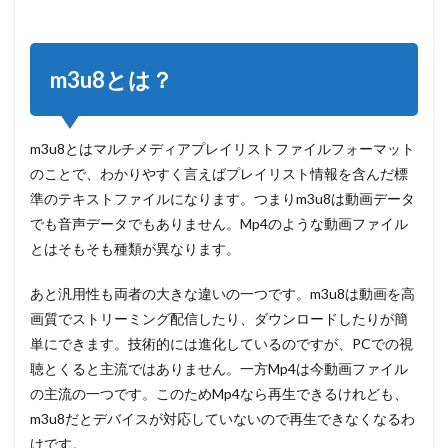
は？
2
2m3u8
m3u8とは？
mp4変
換のオ
ンライ
ンツー
m3u8とはマルチメディアプレイリストファイルフォーマット
ル３選
のことで、わかりやすく言えばプレイリスト情報を含んだ標
2.1
準のテキストファイルになります。つまりm3u8は動画データ
Convertio
でも音声データでもありません。Mp4のような動画ファイル
2.2
とはそもそも種類が異なります。
AnyConv
2.3
あと汎用性も両者の大きな違いの一つです。m3u8は動画を高
Video
画質でストリーミング配信したり、ダウンロードしたりが簡
Cyborg
単にできます。技術的には進化しているのですが、PCでの視
3
聴とくると主流ではありません。一方Mp4は今動画ファイル
m3u8
の主流の一つです。このためMp4なら再生できるけれども、
mp4
変換
m3u8だとデバイスが対応していないので再生できなくなるわ
のフ
けです。