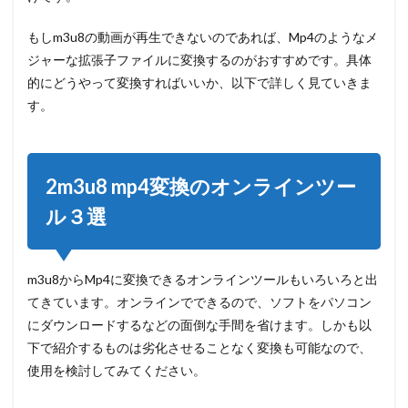
リー
ソフ
ト３
もしm3u8の動画が再生できないのであれば、Mp4のようなメ
選
ジャーな拡張子ファイルに変換するのがおすすめです。具体
3.1
的にどうやって変換すればいいか、以下で詳しく見ていきま
VideoProc
す。
3.2
FFmpeg
3.3
2m3u8 mp4変換のオンラインツー
スト
リー
ル
３
選
ムレ
コー
ダー
m3u8からMp4に変換できるオンラインツールもいろいろと出
4
てきています。オンラインでできるので、ソフトをパソコン
まと
め
にダウンロードするなどの面倒な手間を省けます。しかも以
下で紹介するものは劣化させることなく変換も可能なので、
使用を検討してみてください。