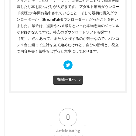
ディスクキープのオーナーです。自宅に引きこもって動画を鑑
賞したり本を読んだりが大好きです。 アダルト動画ダウンロー
ド視聴に8年間お熱中されていること、そして最初に購入ダウ
ンローダーが「StreamFabダウンローダー」だったことを伺い
ました。 最近は、盗撮やハメ撮りといった本物志向のジャンル
がお好きなんですね。格安のダウンロードソフトも探す！
（笑）。 色々あって、また人と接するのが苦手なので、パソコ
ン１台に頼って生計を立て始めたけれど、自分の熱情と、役立
つ内容を書く気持ちはずっと大事にしております。
投稿一覧へ
0
Article Rating