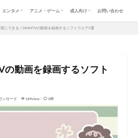
エンタメ
アニメ・ゲーム
成人向け
お問い合わせ
映画
ドラマ
レポート
音楽
動画配信サービス
漫画
ゲーム
アニメ
アダルト動画ダウンロード
アダルトサイト情報
FANZA
確実にできる！DMMTVの動画を録画するソフトウエア5選
TVの動画を録画するソフト
ウンロード
189view
0件