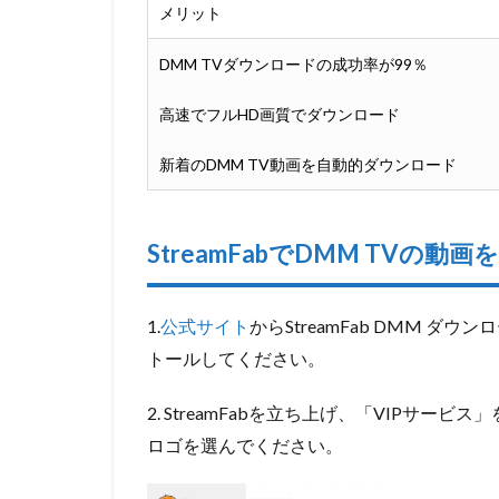
スクリ
メリット
ーンレ
コーダ
DMM TVダウンロードの成功率が99％
ーで
DMM
高速でフルHD画質でダウンロード
TV動画
を保存
新着のDMM TV動画を自動的ダウンロード
する手
順
3
StreamFabでDMM TVの
DMM
TV録
画ソフ
1.
公式サイト
からStreamFab DMM 
ト3～
Audials
トールしてください。
Movie
3.1
2. StreamFabを立ち上げ、「VIPサ
機能
ロゴを選んでください。
4
DMM TV