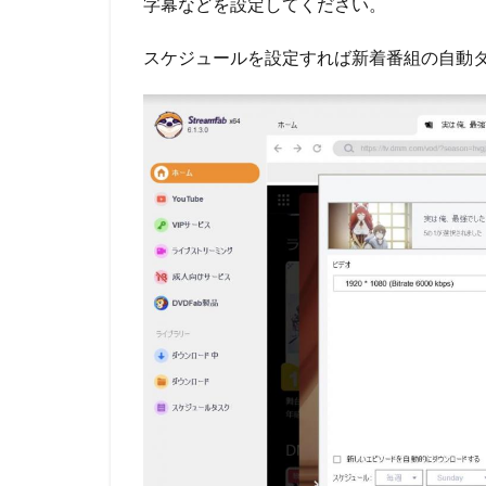
字幕などを設定してください。
5.1
機能
スケジュールを設定すれば新着番組の自動
6
各
DMM
TV録
画ソ
フト
を比
較