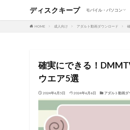
ディスクキープ
モバイル・パソコン
Android
Iphone ・Ipad
SNS
レポート
Windows
MAC
DVD・BD
HOME
成人向け
アダルト動画ダウンロード
確実にできる！DMM
ウエア5選
2024年6月5日
2024年6月6日
アダルト動画ダ