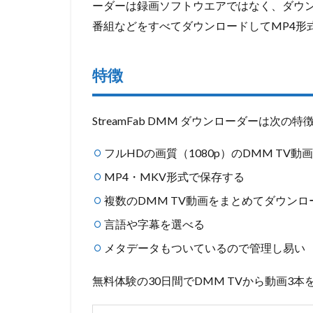
でDMM
ーダーは録画ソフトウエアではなく、ダウン
TVの動画
番組などをすべてダウンロードしてMP4形
をダウン
ロードす
る手順
特徴
2
DMM
TV録画
StreamFab DMM ダウンローダーは次の
ソフト2
～
フルHDの画質（1080p）のDMM TV動
AnyMP4
MP4・MKV形式で保存する
スクリ
ーンレ
複数のDMM TV動画をまとめてダウンロ
コーダ
ー
言語や字幕を選べる
2.1
メタデータもついているので管理し易い
機能
無料体験の30日間でDMM TVから動画3
2.2
AnyMP4