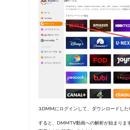
録画ソフト4
～
Wondershare
DemoCreator
4.1
機能
4.2
Wondershare
DemoCreator
でDMM TV動
画を録画する
手順
5
DMM
TV録画ソ
フト5～
Aiseesoft
3.DMMにログインして、ダウンロードした
スクリー
ンレコー
すると、DMMTV動画への解析が始まります。
ダー