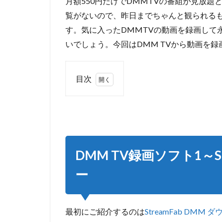
月額550円だけでDMMTVの番組が見放題
覧がないので、昨日までちゃんと観られる
す。気に入ったDMMTVの動画を録画して
いでしょう。今回はDMM TVから動画を
目次
1
DMM
TV録画ソ
フト1～
StreamFab
DMM ダウ
ンローダ
DMM TV録画ソフト1～St
ー
ー
1.1
特徴
1.2
最初にご紹介するのは
StreamFab DMM
StreamFab