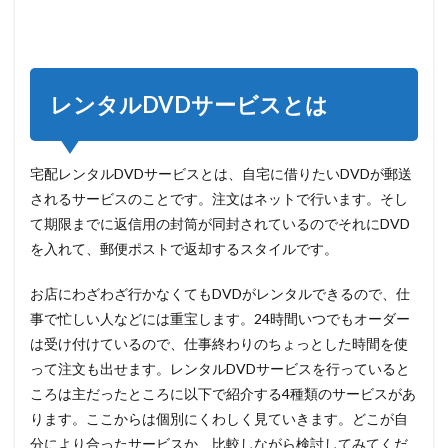
タル
DVD
サー
ビス
とは
レンタルDVDサービスとは
1.1
ぽす
れん
宅配レンタルDVDサービスとは、自宅に借りたいDVDが郵送
1.2
されるサービスのことです。注文はネットで行います。そし
TSUTAYA
て期限までに返信用の封筒が同封されているのでそれにDVD
DISCAS
を入れて、郵便ポストで返却するスタイルです。
1.3
DMM
お店にわざわざ行かなくてもDVDがレンタルできるので、仕
1.4
事で忙しい人などには重宝します。24時間いつでもオーダー
ゲオ
は受け付けているので、仕事終わりのちょっとした時間を使
DVD
って注文も出せます。レンタルDVDサービスを行っていると
レン
タル
ころは主だったところに以下で紹介する4種類のサービスがあ
ります。ここからは個別にくわしく見ていきます。どこが自
2
まと
分により合ったサービスか、比較しながら検討してみてくだ