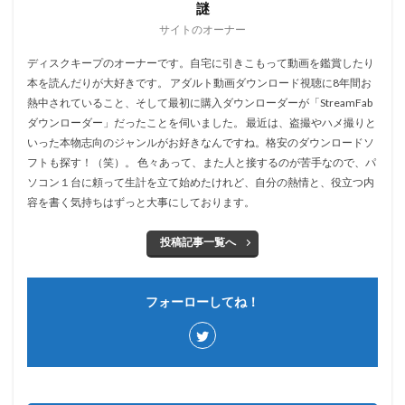
謎
サイトのオーナー
ディスクキープのオーナーです。自宅に引きこもって動画を鑑賞したり
本を読んだりが大好きです。 アダルト動画ダウンロード視聴に8年間お
熱中されていること、そして最初に購入ダウンローダーが「StreamFab
ダウンローダー」だったことを伺いました。 最近は、盗撮やハメ撮りと
いった本物志向のジャンルがお好きなんですね。格安のダウンロードソ
フトも探す！（笑）。 色々あって、また人と接するのが苦手なので、パ
ソコン１台に頼って生計を立て始めたけれど、自分の熱情と、役立つ内
容を書く気持ちはずっと大事にしております。
投稿記事一覧へ
フォーローしてね！