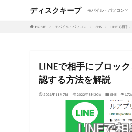
ディスクキープ
モバイル・パソコン
Android
Iphone ・Ipad
SNS
レポート
Windows
MAC
DVD・BD
HOME
モバイル・パソコン
SNS
LINEで相
LINEで相手にブロッ
認する方法を解説
2021年11月7日
2022年8月30日
SNS
172