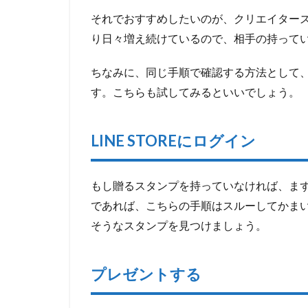
ジを
それでおすすめしたいのが、クリエイター
確認
する
り日々増え続けているので、相手の持って
2
ちなみに、同じ手順で確認する方法として
ノ
ー
す。こちらも試してみるといいでしょう。
ト
を
新
LINE STOREにログイン
規
作
成
もし贈るスタンプを持っていなければ、ま
し
て
であれば、こちらの手順はスルーしてかまいま
み
そうなスタンプを見つけましょう。
る
2.1
プレゼントする
メニ
ュー
の中