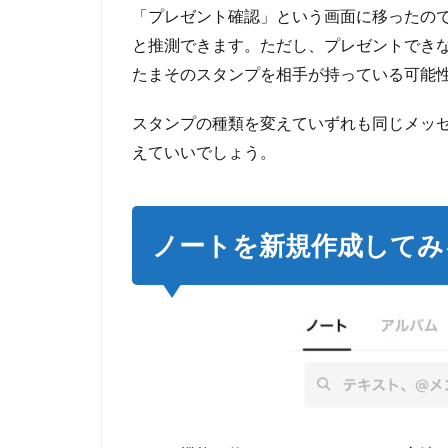
ン
「プレゼント確認」という画面に移ったの
を
と推測できます。ただし、プレゼントでき
確
たまそのスタンプを相手が持っている可能
認
す
る
スタンプの種類を変えていずれも同じメッ
3.1
えていいでしょう。
相手
のプ
ロフ
ィー
ノートを新規作成してみ
ルを
ひら
く
3.2
タイ
ムラ
イン
の投
稿を