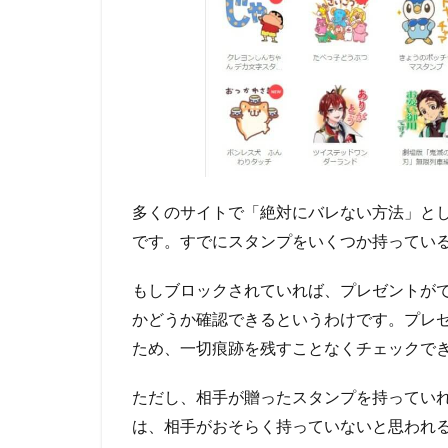
1.1
LINE
STORE
にログ
イン
1.2
プレ
ゼン
多くのサイトで「絶対にバレない方法」と
トす
る
です。すでにスタンプをいくつか持ってい
1.3
もしブロックされていれば、プレゼントが
相手
を選
かどうか確認できるというわけです。プレ
択す
ため、一切痕跡を残すことなくチェックで
る
1.4
ただし、相手が贈ったスタンプを持ってい
メッ
は、相手がおそらく持っていないと思われ
セー