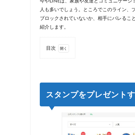
今やLINEは、家族や友達とコミュニケー
人も多いでしょう。ところでこのライン、
ブロックされていないか、相手にバレるこ
紹介します。
目次
1
ス
タ
ン
プ
を
スタンプをプレゼント
プ
レ
ゼ
ン
ト
す
る