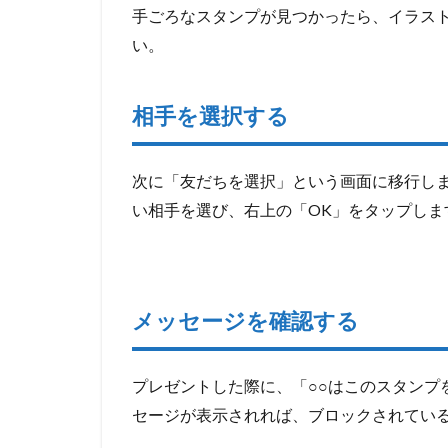
から
手ごろなスタンプが見つかったら、イラス
ノー
い。
トを
選択
2.2
相手を選択する
投稿
する
次に「友だちを選択」という画面に移行し
2.3
い相手を選び、右上の「OK」をタップしま
メッ
セー
ジを
作成
する
メッセージを確認する
3
タ
イ
プレゼントした際に、「○○はこのスタンプ
ム
セージが表示されれば、ブロックされてい
ラ
イ