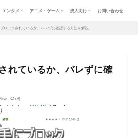
エンタメ
アニメ・ゲーム
成人向け
お問い合わせ
映画
ドラマ
レポート
音楽
動画配信サービス
漫画
ゲーム
アニメ
アダルト動画ダウンロード
アダルトサイト情報
FANZA
手にブロックされているか、バレずに確認する方法を解説
クされているか、バレずに確
view
0件