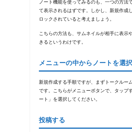
ノート機能を使ってみるのも、一つの方法
確認
て表示されるはずです。しかし、新規作成
する
ロックされていると考えましょう。
4
ブロ
こちらの方法も、サムネイルが相手に表示
ック
され
きるというわけです。
た相
手と
連絡
メニューの中からノートを選
を取
るに
は？
新規作成する手順ですが、まずトークルー
4.1
です。こちらがメニューボタンで、タップ
グル
ート」を選択してください。
ープ
ライ
ンを
投稿する
利用
する