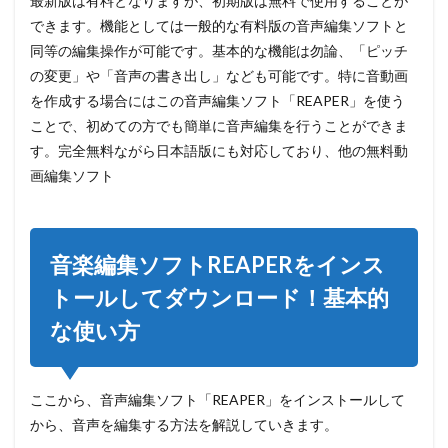
最新版は有料となりますが、初期版は無料で使用することが
ロード
できます。機能としては一般的な有料版の音声編集ソフトと
してイ
ンスト
同等の編集操作が可能です。基本的な機能は勿論、「ピッチ
ール
の変更」や「音声の書き出し」なども可能です。特に音動画
3
を作成する場合にはこの音声編集ソフト「REAPER」を使う
編集
ことで、初めての方でも簡単に音声編集を行うことができま
前に
す。完全無料ながら日本語版にも対応しており、他の無料動
やる
べき
画編集ソフト
基本
設定
3つ
3.1
音楽編集ソフトREAPERをインス
REAPER
トールしてダウンロード！基本的
で音を
だすた
な使い方
めの設
定
3.2
ここから、音声編集ソフト「REAPER」をインストールして
REAPER
の言語
から、音声を編集する方法を解説していきます。
を日本