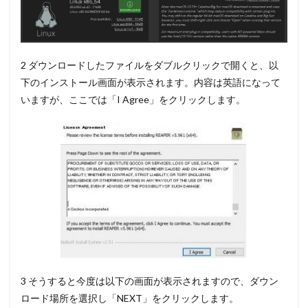
音源
を編
集す
る
4.3
2 ダウンロードしたファイルをダブルクリックで開くと、以
編集
下のインストール画面が表示されます。内容は英語になって
した
いますが、ここでは
「I Agree」
をクリックします。
音源
を書
き出
しす
る
4.4
REAPER
で音声
を録音
する
4.5
音源
のフ
3 そうすると今度は以下の画面が表示されますので、
ダウン
ェー
ドイ
ロード場所を選択し「NEXT」
をクリックします。
ン・