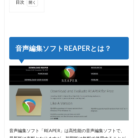
目次
1
音
声編集
ソフト
REAPER
とは？
2
音
音声編集ソフトREAPERとは？
楽編集
ソフト
REAPER
をイン
ストー
ルして
ダウン
ロー
ド！基
本的な
使い方
2.1
REAPER
をパソ
音声編集ソフト「REAPER」は高性能の音声編集ソフトで、
コンに
ダウン