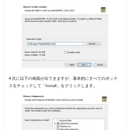
フェ
ード
アウ
トを
設定
する
5
まと
め
4 次に以下の画面が出てきますが、基本的にすべてのボック
スをチェックして
「Install」をクリック
します。