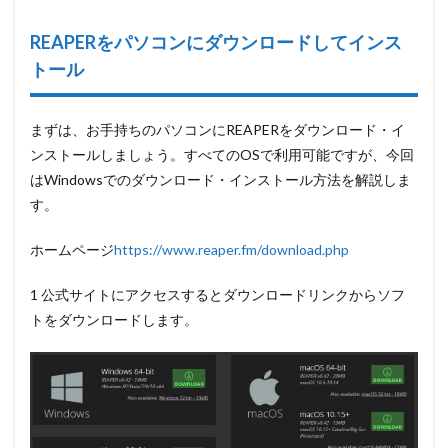
語化す
る
REAPERをパソコンにダウンロードしてインス
3.3
トール
REAPER
に動画
を挿入
まずは、お手持ちのパソコンにREAPERをダウンロード・イ
できる
ように
ンストールしましょう。すべてのOSで利用可能ですが、今回
設定す
はWindowsでのダウンロード・インストール方法を解説しま
る
す。
4
REAPER
ホームページ
https://www.reaper.fm/download.php
で編集
してみ
よう
1 公式サイトにアクセスすると
ダウンロードリンクからソフ
トをダウンロード
します。
4.1
音源
を挿
入す
る
4.2