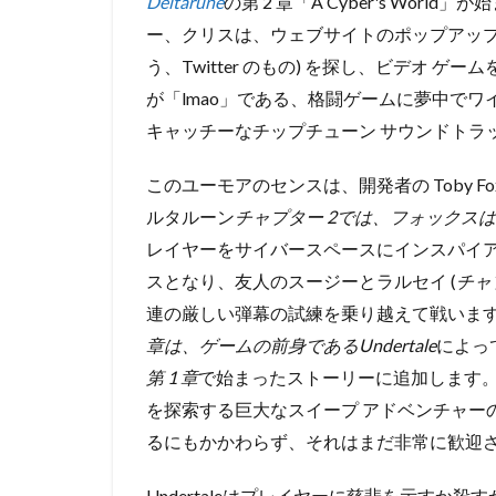
Deltarune
の第 2 章「A Cyber​​'s Worl
ー、クリスは、ウェブサイトのポップアップ
う、Twitter のもの) を探し、ビデオ
が「lmao」である、格闘ゲームに夢中で
キャッチーなチップチューン サウンドトラ
このユーモアのセンスは、開発者の Toby F
ルタルーン
チャプター 2では、フォックスは
レイヤーをサイバースペースにインスパイ
スとなり、友人のスージーとラルセイ (
チャ
連の厳しい弾幕の試練を乗り越えて戦いま
章は、ゲームの前身であるUndertale
によっ
第 1 章
で始まったストーリーに追加し
ます
を探索する巨大なスイープ アドベンチャー
るにもかかわらず、それはまだ非常に歓迎さ
Undertaleはプレイヤーに慈悲を示すか