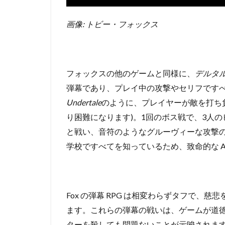
画像: トビー・フォックス
フォックスの他のゲームと同様に、
デルタ
弾幕であり、プレイ中の攻撃やセリフです
Undertale
のように、プレイヤーが敵を打ち
り困難になります)。
1回のボス戦で、3人
と戦い、音符のようなグルーヴィーな攻撃
学校ですべてを知っているため、致命的な 
Fox の弾幕 RPG は相変わらずタフで
ます。
これらの弾幕の戦いは、ゲームが道
ターを殺しても問題ないことが示唆されます