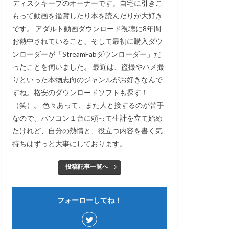
ディスクキープのオーナーです。自宅に引きこ
もって動画を鑑賞したり本を読んだりが大好き
です。 アダルト動画ダウンロード視聴に8年間
お熱中されていること、そして最初に購入ダウ
ンローダーが「StreamFabダウンローダー」だ
ったことを伺いました。 最近は、盗撮やハメ撮
りといった本物志向のジャンルがお好きなんで
すね。格安のダウンロードソフトも探す！
（笑）。 色々あって、また人と接するのが苦手
なので、パソコン１台に頼って生計を立て始め
たけれど、自分の熱情と、役立つ内容を書く気
持ちはずっと大事にしております。
投稿記事一覧へ
フォーローしてね！