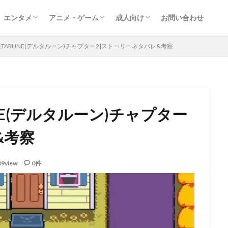
エンタメ
アニメ・ゲーム
成人向け
お問い合わせ
映画
ドラマ
レポート
音楽
動画配信サービス
漫画
ゲーム
アニメ
アダルト動画ダウンロード
アダルトサイト情報
FANZA
ELTARUNE(デルタルーン)チャプター2|ストーリーネタバレ&考察
UNE(デルタルーン)チャプター
&考察
09view
0件