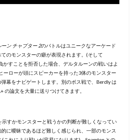
ルーン
チャプター 2
のバトルはユニークなアーケード
べてのモンスターの癖が表現されます。
(そして
負かすことを拒否した場合、デルタルーン
の戦いはよ
のヒーローが頭にスピーカーを持った3体のモンスター
の弾幕をナビゲートします。
別のボス戦で、Berdly は
A+ の論文を大量に送りつけてきます。
、慈悲を示すかモンスターと戦うかの判断が難しくなってい
徳的に曖昧であるほど難しく感じられ、一部のモンス
 (これにより戦いが容易になります)。
Spamton との