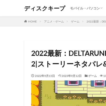
ディスクキープ
モバイル・パソコン
Android
Iphone ・Ipad
SNS
レポート
Windows
MAC
DVD・BD
HOME
アニメ・ゲーム
ゲーム
2022最新：D
2022最新：DELTAR
2|ストーリーネタバレ
2022年9月15日
2023年9月12日
ゲーム
1