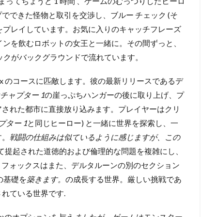
d」が始まってちょうど 1 時間
、ゲームのむっつりしたヒーロ
でできた怪物と取引を交渉し、ブルー チェック (そ
 ゲームをプレイしています。お気に入りのキャッチフレーズ
ワインを飲むロボットの女王と一緒に。
その間ずっと、
ックがバックグラウンドで流れています。
ox のコースに匹敵します。
彼の最新リリースであるデ
チャプター 1
の崖っぷちハンガーの後に取り上げ、
プ
アされた都市に直接放り込みます。
プレイヤーはクリ
プター 1
と同じヒーロー) と一緒に世界を探索し、一
す。
戦闘の仕組みは似ているように感じますが、この
て提起された道徳的および倫理的な問題を複雑にし、
。
フォックスはまた、デルタルーンの別のセクション
の基礎を
築きます。
の成長する世界。
厳しい挑戦であ
れている世界です.
殺すかのオプションを与え
まし
たが、ゲームはモンスター