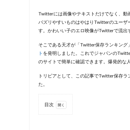
Twitterには画像やテキストだけでなく
バズリやすいものはやはりTwitterのユ
す。かわいい子のエロ映像がTwitterで
そこである天才が「Twitter保存ランキン
ト
を発明しました。これでジャパンのTwit
のサイトで簡単に確認できます。爆発的な
トリビアとして、この記事でTwitter保
た。
目次
1
Twitter
保存ラ