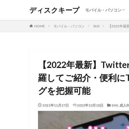
ディスクキープ
モバイル・パソコン
Android
Iphone ・Ipad
SNS
レポート
Windows
MAC
DVD・BD
HOME
モバイル・パソコン
SNS
【2022年最
【2022年最新】Twi
羅してご紹介・便利にTw
グを把握可能
2021年11月27日
2022年10月18日
SNS
,
成人