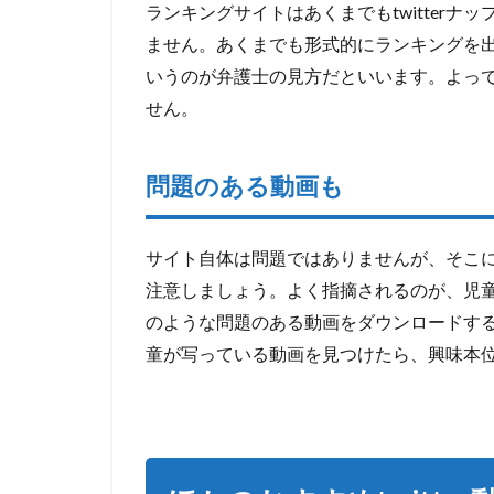
ドウ
ランキングサイトはあくまでもtwitter
ません。あくまでも形式的にランキングを
3.5
４．
いうのが弁護士の見方だといいます。よっ
Monstics
せん。
( Twitter
Video
Tools )
問題のある動画も
3.6
3.7
サイト自体は問題ではありませんが、そこ
５．
注意しましょう。よく指摘されるのが、児
保存
くん
のような問題のある動画をダウンロードする
童が写っている動画を見つけたら、興味本
3.8
６．
twi-
douga
3.9
一般動