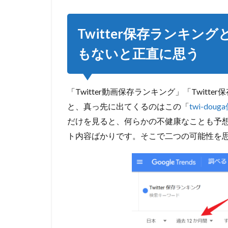
ンキン
グと名
付けた
Twitter保存ランキ
このサ
イトが
もないと正直に思う
みっと
もない
と正直
に思う
「Twitter動画保存ランキング」「Twitte
と、真っ先に出てくるのはこの「
2
twi-do
Twitter
だけを見ると、何らかの不健康なことも予
保存ラ
ト内容ばかりです。そこで
二つの可能性
を
ンキン
グを利
用する
ときに
違法性
を注意
しよう
2.1