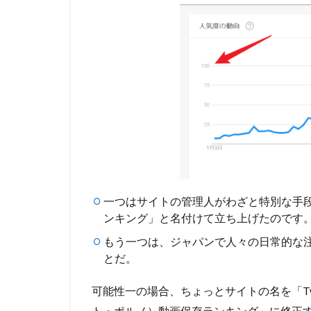
Twitter
保存ラ
ンキン
グその
ものは
違法で
はない
2.2
問題
のあ
る動
画も
一つはサイトの管理人がわざと特別な手段で
3
ほ
ンキング」と名付けて立ち上げたのです
かのお
すすめ
もう一つは、
ジャパンで人々の日常的な
twitter
とだ。
動画保
存ラン
可能性一の場合、ちょっとサイトの名を「Twit
キング
10選
ト・ポルノ）動画保存ランキング」に修正