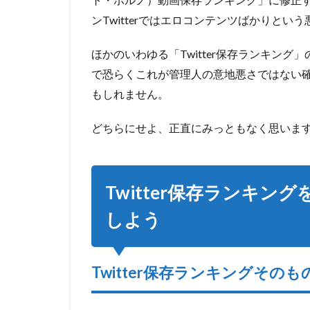
3.1
ンTwitterではエロコンテンツばかりと
エロ的
Twitter
ほかのいわゆる「Twitter保存ランキン
動画を
で恐らくこれが管理人の意地悪さではない
保存で
きるラ
もしれません。
ンキン
グ6選
どちらにせよ、正直にみっともなく思いま
3.2
１．
TwiHub
Twitter保存ランキ
ツイハ
ブ
しよう
3.3
２．
TWIVIDEO
Twitter保存ランキングその
3.4
３．
ツイ