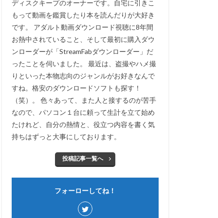
ディスクキープのオーナーです。自宅に引きこ
もって動画を鑑賞したり本を読んだりが大好き
です。 アダルト動画ダウンロード視聴に8年間
お熱中されていること、そして最初に購入ダウ
ンローダーが「StreamFabダウンローダー」だ
ったことを伺いました。 最近は、盗撮やハメ撮
りといった本物志向のジャンルがお好きなんで
すね。格安のダウンロードソフトも探す！
（笑）。 色々あって、また人と接するのが苦手
なので、パソコン１台に頼って生計を立て始め
たけれど、自分の熱情と、役立つ内容を書く気
持ちはずっと大事にしております。
投稿記事一覧へ
フォーローしてね！