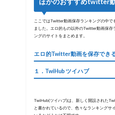
ほかのおすすめtwitte
画に関
しての
Twitter
ここではTwitter動画保存ランキングの
保存ラ
ンキン
ました。
エロ的もの以外のTwitter動画
グ５選
ングのサイトをまとめます。
3.9.1
1.Tabtter
-Twitter
エロ的Twitter動画を保存で
ランキン
グ
１．TwiHub ツイハブ
3.9.2
2.
週刊動画
RANKING!
3.9.3
3.meyou
TwiHub(ツイハブ)は、新しく開設されたT
3.9.4
と書かれているので、色々なランキングサイト
4.TwTimez