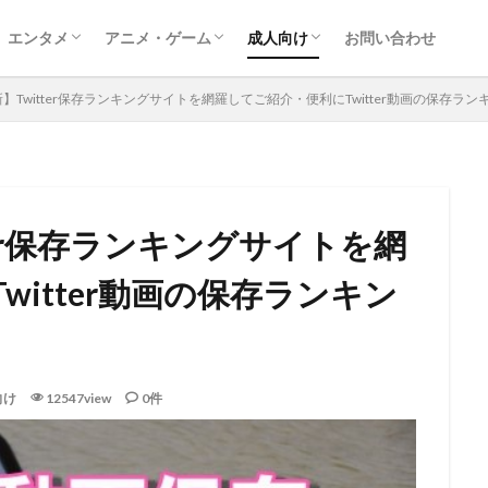
エンタメ
アニメ・ゲーム
成人向け
お問い合わせ
映画
ドラマ
レポート
音楽
動画配信サービス
漫画
ゲーム
アニメ
アダルト動画ダウンロード
アダルトサイト情報
FANZA
新】Twitter保存ランキングサイトを網羅してご紹介・便利にTwitter動画の保存ラ
tter保存ランキングサイトを網
itter動画の保存ランキン
向け
12547view
0件