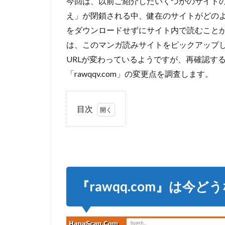
今回は、以前ご紹介したいくつかのサイトの
え」が閉鎖される中、健在のサイトがどの
をダウンロードせずにサイト内で読むこと
は、このマンガ読みサイトをピックアップ
URLが変わっているようですが、再確認するこ
「rawqqv.com」の変更点を調査します。
目次
1
『rawqq.com』
は今どうなっ
た？？
2
『rawqq.com』は今
『rawqv.com』
は今どうなっ
た？？
3