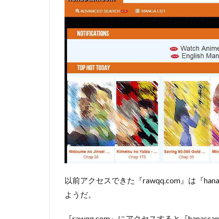
RawQQ
の特徴
3.1
トッ
プ画
面は
スッ
キリ
して
いて
見や
すい
3.2
人気
ラン
キン
以前アクセスできた
『rawqq.com』
は
『hana
グに
ようだ。
疑問
点有
『rawqq.com』
にアクセスすると
『hanasca