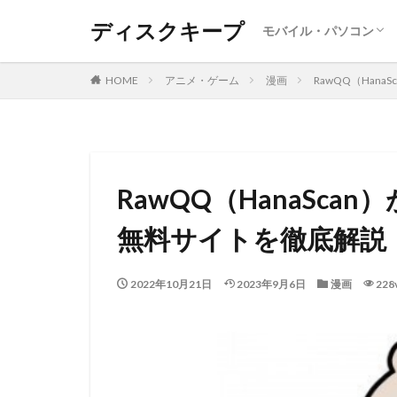
ディスクキープ
モバイル・パソコン
Android
Iphone ・Ipad
SNS
レポート
Windows
MAC
DVD・BD
HOME
アニメ・ゲーム
漫画
RawQQ（Han
RawQQ（HanaSca
無料サイトを徹底解説
2022年10月21日
2023年9月6日
漫画
228