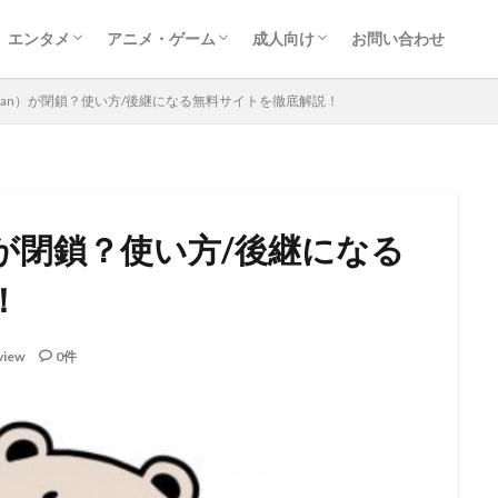
エンタメ
アニメ・ゲーム
成人向け
お問い合わせ
映画
ドラマ
レポート
音楽
動画配信サービス
漫画
ゲーム
アニメ
アダルト動画ダウンロード
アダルトサイト情報
FANZA
aScan）が閉鎖？使い方/後継になる無料サイトを徹底解説！
n）が閉鎖？使い方/後継になる
！
view
0件