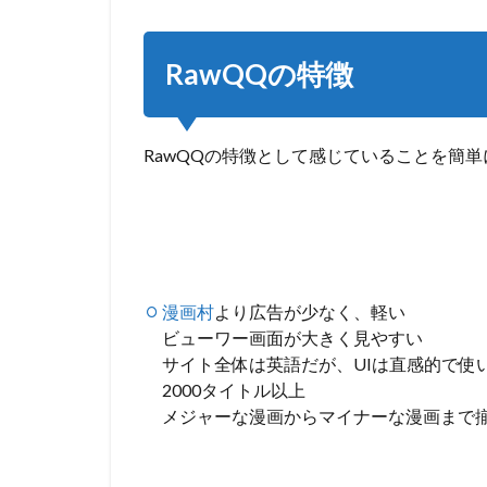
漫画から
一覧で調
べる：
RawQQの特徴
【MANG
LIST】
5
RawQQの特徴として感じていることを簡
RawQQ
の代わ
りに無
料漫画
サイト8
選
5.1
漫画村
より広告が少なく、軽い
①HanaScan.com
ビューワー画面が大きく見やすい
サイト全体は英語だが、UIは直感的で使
5.2
2000タイトル以上
②LoveHeaven
メジャーな漫画からマイナーな漫画まで
5.3
③kissLove