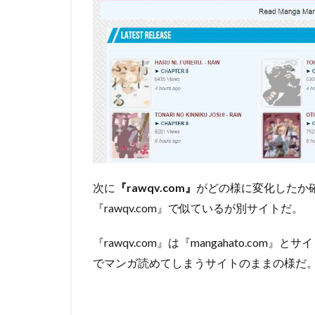
の
検
索
方
法
は
３
種
類
4.1
標準
の検索方
法：
次に
『rawqv.com』
がどの様に変化したか確
【Search】
『rawqv.com』で似ているが別サイトだ。
4.2
条件を
指定して検索
『rawqv.com』
は
『mangahato.com』
とサイ
する：
【ADVANCED
でマンガ読めてしまうサイトのままの様だ
SEARCH】
4.3
全