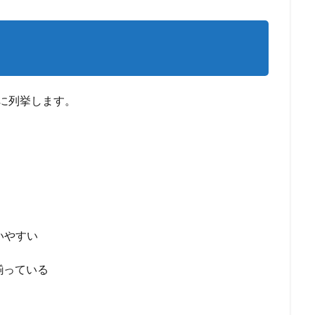
単に列挙します。
いやすい
揃っている