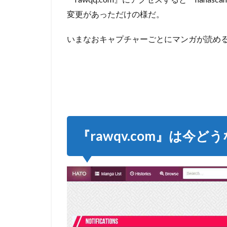
り
変更があっただけの様だ。
3.3
コメ
いまなおキャプチャーごとにマンガが読め
ント
欄も
完備
3.4
メイ
ンコ
ンテ
ンツ
『rawqv.com』は今ど
はや
たら
と凝
って
る
4
漫
画