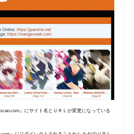
scan.com』
にサイト名とＵＲＬが変更になっている
n.com』
にリダイレクトされることから ただのＵＲＬ