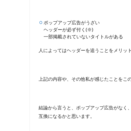
5.4
④manga
freak
ポップアップ広告がうざい
5.5
ヘッダーが必ず付く(※)
⑤MANGA11
一部掲載されていないタイトルがある
5.6
⑥Sakura
人によってはヘッダーを追うことをメリッ
Manga
5.7
⑦MANGA
上記の内容や、その他私が感じたことをこ
ZIP
結論から言うと、ポップアップ広告がなく
互換になるかと思います。