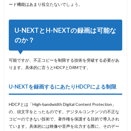
きるソフ
ード機能はあまり役立たないでしょう。
ト
StreamFab
4
U-NEXTとH-NEXTの録画は可能な
まと
め
のか？
可能ですが、不正コピーを制限する技術を突破する必要があ
ります。具体的に言うとHDCPとDRMです。
U-NEXTを録画するにあたりHDCPによる制限
HDCPとは「High-bandwidth Digital Content Protection」
の、頭文字をとったものです。デジタルコンテンツの不正な
コピーのできない技術で、著作権を保護する目的で導入され
ています。具体的には映像や音声を出力する際に、そのデー