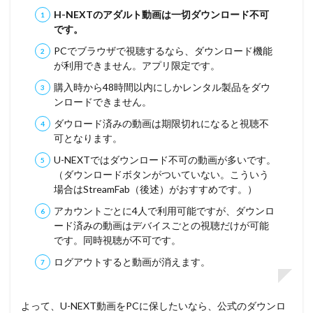
H-NEXTのアダルト動画は一切ダウンロード不可
2.2
です。
画面
録画
PCでブラウザで視聴するなら、ダウンロード機能
ソフ
が利用できません。アプリ限定です。
トで
U-
購入時から48時間以内にしかレンタル製品をダウ
NEXT
ンロードできません。
を録
画す
ダウロード済みの動画は期限切れになると視聴不
るな
可となります。
ら
U-NEXTではダウンロード不可の動画が多いです。
DRM
解除
（ダウンロードボタンがついていない。こういう
が可
場合はStreamFab（後述）がおすすめです。）
能な
ツー
アカウントごとに4人で利用可能ですが、ダウンロ
ルが
ード済みの動画はデバイスごとの視聴だけが可能
必要
です。同時視聴が不可です。
3
MP4
ログアウトすると動画が消えます。
動画とし
てH-NEXT
をダウン
よって、U-NEXT動画をPCに保したいなら、公式のダウンロ
ロードで