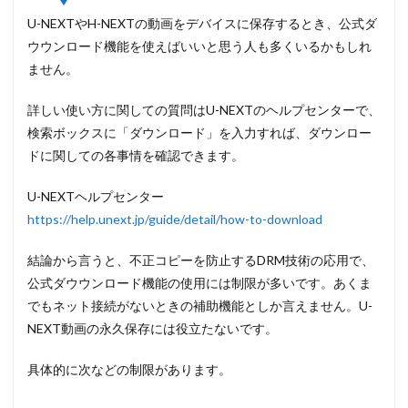
う？
U-NEXTやH-NEXTの動画をデバイスに保存するとき、公式ダ
2
ウウンロード機能を使えばいいと思う人も多くいるかもしれ
U-
ません。
NEXT
とH-
詳しい使い方に関しての質問はU-NEXTのヘルプセンターで、
NEXT
の録
検索ボックスに「ダウンロード」を入力すれば、ダウンロー
画は
ドに関しての各事情を確認できます。
可能
なの
か？
U-NEXTヘルプセンター
https://help.unext.jp/guide/detail/how-to-download
2.1
U-
NEXT
結論から言うと、不正コピーを防止するDRM技術の応用で、
を録
公式ダウウンロード機能の使用には制限が多いです。あくま
画す
でもネット接続がないときの補助機能としか言えません。
U-
るに
あた
NEXT動画の永久保存には役立たないです
。
り
HDCP
具体的に次などの制限があります。
によ
る制
限