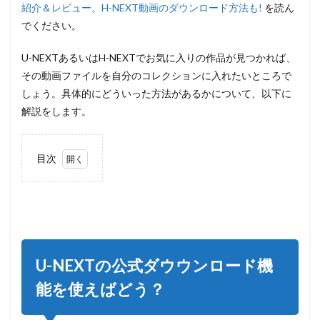
紹介＆レビュー。H-NEXT動画のダウンロード方法も!
を読ん
でください。
U-NEXTあるいはH-NEXTでお気に入りの作品が見つかれば、
その動画ファイルを自分のコレクションに入れたいところで
しょう。具体的にどういった方法があるかについて、以下に
解説をします。
目次
1
U-
NEXT
の公
式ダ
ウウ
ンロ
U-NEXTの公式ダウウンロード機
ード
機能
能を使えばどう？
を使
えば
ど