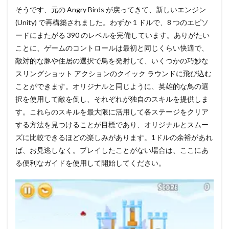
Shadowmatic
そうです、元の Angry Birds が戻ってきて、新しいエンジン
13
(Unity) で再構築されました。わずか 1 ドルで、8 つのエピソ
I Love
ードにまたがる 390 のレベルを完備しています。ありがたい
Hue
ことに、ゲームのコントロールは最初と同じくらい快適で、
Too
敵対的な豚や住居の選択で鳥を発射して、いくつかの巧妙な
14
スリングショット アクションのクイック ラウンドに飛び込む
Zenge
ことができます。オリジナルと同じように、英雄的な鳥の選
15
択を使用して敵を倒し、それぞれが独自のスキルを提供しま
Bridge
Constructor
す。これらのスキルを最大限に活用して各ステージをクリア
Portal
する方法を見つけることが目標であり、オリジナルとスムー
16
ズに比較できるほどの楽しみがあります。1ドルの余裕があれ
Mekorama
ば、お見逃しなく。プレイしたことがない場合は、ここにあ
る便利なガイドを使用して開始してください。
17
まと
め