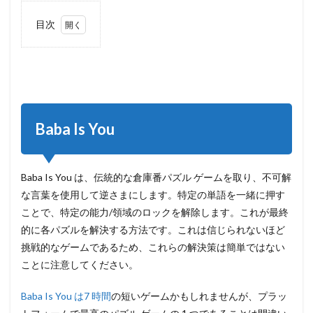
目次
1
Baba
Is
You
2
Rovio
Baba Is You
Classic:
Angry
Birds
Baba Is You は、伝統的な倉庫番パズル ゲームを取り、不可解
3
Golf
な言葉を使用して逆さまにします。特定の単語を一緒に押す
Peaks
ことで、特定の能力/領域のロックを解除します。これが最終
4
的に各パズルを解決する方法です。これは信じられないほど
Gorogoa
挑戦的なゲームであるため、これらの解決策は簡単ではない
5
ことに注意してください。
Cessabit:
a Stress
Baba Is You は7 時間
の短いゲームかもしれませんが、プラッ
Relief