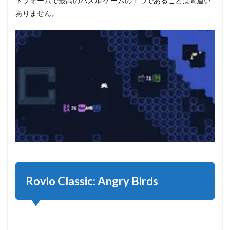
トフォームで最高のパズル ゲームの 1 つであることは間違い
Game
ありません。
6
PUSH
7
Hidden
Through
Time
8
G30 - A
Memory
Maze
9
Hidden
Folks
10
Rovio Classic: Angry Birds
hocus.
11
blue
12