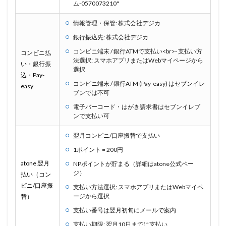
ム-0570073210"
情報管理・保管: 株式会社デジカ
銀行振込先: 株式会社デジカ
コンビニ端末 / 銀行ATMで支払い<br>- 支払い方
コンビニ払
法選択: スマホアプリまたはWebマイページから
い・銀行振
選択
込・Pay-
コンビニ端末 / 銀行ATM (Pay-easy) はセブンイレ
easy
ブンでは不可
電子バーコード・はがき請求書はセブンイレブ
ンで支払い可
翌月コンビニ/口座振替で支払い
1ポイント = 200円
atone 翌月
NPポイントが貯まる（詳細はatone公式ペー
ジ）
払い（コン
ビニ/口座振
支払い方法選択: スマホアプリまたはWebマイペ
ージから選択
替）
支払い番号は翌月初旬にメールで案内
支払い期限: 翌月10日までに支払い