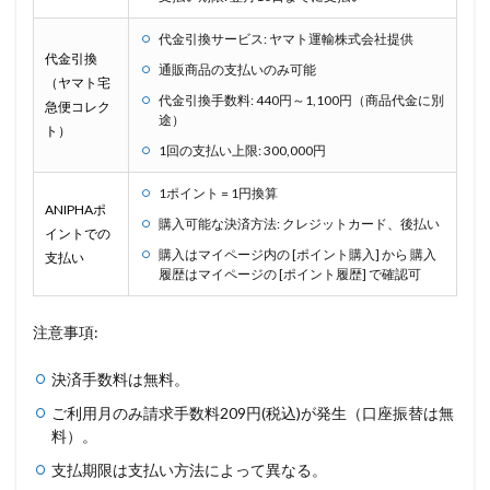
代金引換サービス: ヤマト運輸株式会社提供
代金引換
通販商品の支払いのみ可能
（ヤマト宅
代金引換手数料: 440円～1,100円（商品代金に別
急便コレク
途）
ト）
1回の支払い上限: 300,000円
1ポイント = 1円換算
ANIPHAポ
購入可能な決済方法: クレジットカード、後払い
イントでの
購入はマイページ内の [ポイント購入] から 購入
支払い
履歴はマイページの [ポイント履歴] で確認可
注意事項:
決済手数料は無料。
ご利用月のみ請求手数料209円(税込)が発生（口座振替は無
料）。
支払期限は支払い方法によって異なる。