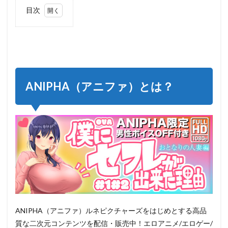
目次
1
ANIPHA（ア
ニファ）と
は？
2
ANIPHA（ア
ANIPHA（アニファ）とは？
ニファ）の
支払い方法
3
ANIPHA（ア
ニファ）動
画をパソコ
ンにダウン
ロードして
mp4で保存
3.1
Y2Mate m3u8
Downloader
ANIPHA（アニファ）ルネピクチャーズをはじめとする高品
3.2
質な二次元コンテンツを配信・販売中！エロアニメ/エロゲー/