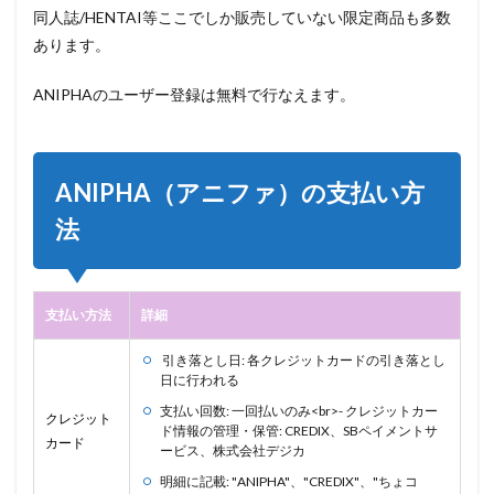
Y2mate で
同人誌/HENTAI等ここでしか販売していない限定商品も多数
ANIPHA（ア
あります。
ニファ）動
画をダウン
ロードする
ANIPHAのユーザー登録は無料で行なえます。
手順
ANIPHA（アニファ）の支払い方
法
支払い方法
詳細
引き落とし日: 各クレジットカードの引き落とし
日に行われる
支払い回数: 一回払いのみ<br>- クレジットカー
クレジット
ド情報の管理・保管: CREDIX、SBペイメントサ
カード
ービス、株式会社デジカ
明細に記載: "ANIPHA"、"CREDIX"、"ちょコ