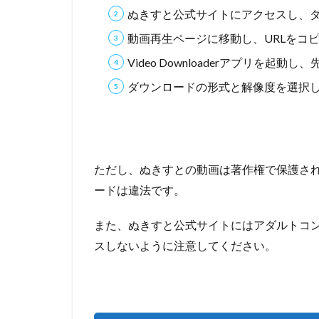
ダウ
ぬきすと公式サイトにアクセスし、
ンロ
動画再生ページに移動し、URLをコ
ード
に関
Video Downloaderアプリを起
する
ダウンロードの形式と解像度を選択
質問
7.1
ぬき
すと
の動
ただし、ぬきすとの動画は著作権で保護さ
画は
無料
ードは違法です。
で録
画・
また、ぬきすと公式サイトにはアダルトコン
ダウ
スしないように注意してください。
ンロ
ード
でき
ます
か？