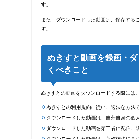
3
す。
Phone
でぬ
また、ダウンロードした動画は、保存する
きす
と動
す。
画を
録
画・
ダウ
ぬきすと動画を録画・ダ
ンロ
ード
くべきこと
する
方法
4
ぬきすとの動画をダウンロードする際には
Android
でぬき
ぬきすとの利用規約に従い、適法な方法
すと動
画を録
ダウンロードした動画は、自分自身の個
画・ダ
ダウンロードした動画を第三者に配信、
ウンロ
ードす
ダウンロードした動画は、著作権法に基