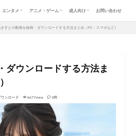
エンタメ
アニメ・ゲーム
成人向け
お問い合わせ
映画
ドラマ
レポート
音楽
動画配信サービス
漫画
ゲーム
アニメ
アダルト動画ダウンロード
アダルトサイト情報
FANZA
ぬきすとの動画を録画・ダウンロードする方法まとめ（PC・スマホなど）
・ダウンロードする方法ま
ど）
ダウンロード
4677view
0件