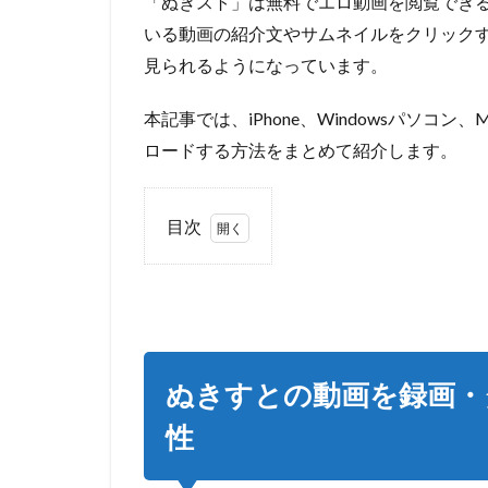
「ぬきスト」は無料でエロ動画を閲覧でき
いる動画の紹介文やサムネイルをクリック
見られるようになっています。
本記事では、iPhone、Windowsパソ
ロードする方法をまとめて紹介します。
目次
1
ぬき
すと
の動
画を
録
ぬきすとの動画を録画・
画・
ダウ
性
ンロ
ード