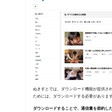
する
方法
の必
要性
2
ぬき
すと
動画
を録
画・
ダウ
ンロ
ード
する
前に
知っ
てお
ぬきすとでは、ダウンロード機能が提供さ
くべ
ためには、ダウンロードする必要がありま
きこ
と
ダウンロードすることで、通信量を節約し