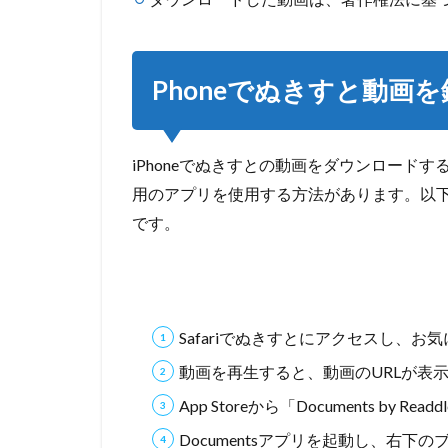
る方法
5
パソコンで
ぬきすと動画を
Phoneでぬきすと動画
録画・ダウンロ
ードする方法
(Windows/MAC)
iPhoneでぬきすとの動画をダウンロードす
5.1
Y2mate・
用のアプリを使用する方法があります。以下は
成人向け
です。
ダウンロ
ーダー
5.2
Y2mate
でぬき
Safariでぬきすとにアクセスし、
すとを
動画を再生すると、動画のURLが表示
ダウン
ロード
App Storeから「Documents by 
する方
Documentsアプリを起動し、右
法