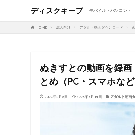
ディスクキープ
モバイル・パソコン
Android
Iphone ・Ipad
SNS
レポート
Windows
MAC
DVD・BD
HOME
成人向け
アダルト動画ダウンロード
ぬきすとの動画を録画
とめ（PC・スマホな
2023年4月6日
2023年6月14日
アダルト動画