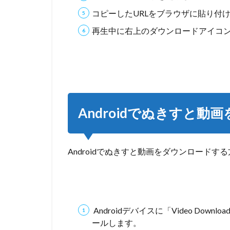
コピーしたURLをブラウザに貼り付
6
ぬき
再生中に右上のダウンロードアイコ
すと
動画
を録
画・
ダウ
ンロ
ード
Androidでぬきすと
する
際の
注意
点
Androidでぬきすと動画をダウンロード
7
よく
ある
ぬき
すと
Androidデバイスに「Video Do
の録
ールします。
画・