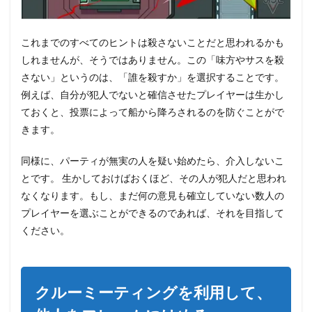
ジ
ュ、
サボ
これまでのすべてのヒントは殺さないことだと思われるかも
ター
しれませんが、そうではありません。この「味方やサスを殺
ジュ
さない」というのは、「誰を殺すか」を選択することです。
7
例えば、自分が犯人でないと確信させたプレイヤーは生かし
ロッ
ク・
ておくと、投票によって船から降ろされるのを防ぐことがで
ドア
きます。
私は
あな
たと
同様に、パーティが無実の人を疑い始めたら、介入しないこ
ここ
とです。 生かしておけばおくほど、その人が犯人だと思われ
にい
なくなります。もし、まだ何の意見も確立していない数人の
るの
では
プレイヤーを選ぶことができるのであれば、それを目指して
な
ください。
い、
あな
たは
私と
ここ
クルーミーティングを利用して、
にい
るの