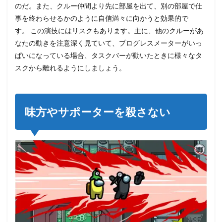
のだ。また、クルー仲間より先に部屋を出て、別の部屋で仕
レー
ムに
事を終わらせるかのように自信満々に向かうと効果的で
はめ
す。 この演技にはリスクもあります。主に、他のクルーがあ
る
なたの動きを注意深く見ていて、プログレスメーターがいっ
4
ぱいになっている場合、タスクバーが動いたときに様々なタ
カメ
スクから離れるようにしましょう。
ラに
注意
5
ベン
味方やサポーターを殺さない
トを
使っ
た素
早い
移動
6
サボ
ター
ジ
ュ、
サボ
ター