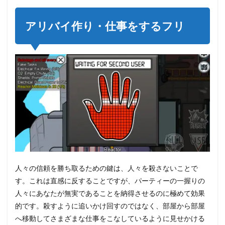
り・
仕事
をす
アリバイ作り・仕事をするフリ
るフ
リ
2
味方
やサ
ポー
ター
を殺
さな
い
3
クル
ーミ
ーテ
人々の信頼を勝ち取るための鍵は、人々を殺さないことで
ィン
グを
す。これは直感に反することですが、パーティーの一握りの
利用
人々にあなたが無実であることを納得させるのに極めて効果
し
的です。殺すように追いかけ回すのではなく、部屋から部屋
て、
他人
へ移動してさまざまな仕事をこなしているように見せかける
をフ