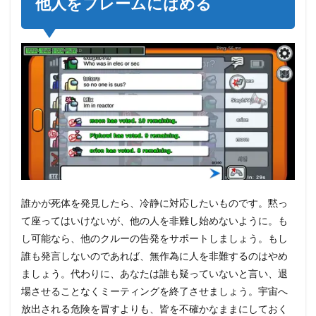
他人をフレームにはめる
だ
誰かが死体を発見したら、冷静に対応したいものです。黙っ
て座ってはいけないが、他の人を非難し始めないように。も
し可能なら、他のクルーの告発をサポートしましょう。もし
誰も発言しないのであれば、無作為に人を非難するのはやめ
ましょう。代わりに、あなたは誰も疑っていないと言い、退
場させることなくミーティングを終了させましょう。宇宙へ
放出される危険を冒すよりも、皆を不確かなままにしておく