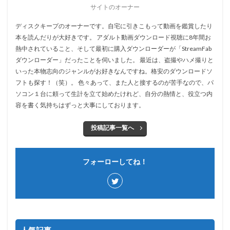
サイトのオーナー
ディスクキープのオーナーです。自宅に引きこもって動画を鑑賞したり
本を読んだりが大好きです。 アダルト動画ダウンロード視聴に8年間お
熱中されていること、そして最初に購入ダウンローダーが「StreamFab
ダウンローダー」だったことを伺いました。 最近は、盗撮やハメ撮りと
いった本物志向のジャンルがお好きなんですね。格安のダウンロードソ
フトも探す！（笑）。 色々あって、また人と接するのが苦手なので、パ
ソコン１台に頼って生計を立て始めたけれど、自分の熱情と、役立つ内
容を書く気持ちはずっと大事にしております。
投稿記事一覧へ
フォーローしてね！