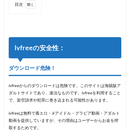
目次
1
Ivfree
の安
全
性：
1.1
Ivfreeの安全性：
ダウ
ンロ
ード
危
ダウンロード危険！
険！
1.2
児童
ivfreeからのダウンロードは危険です。このサイトは海賊版ア
ポル
ダルトサイトであり、違法なものです。ivfreeを利用すること
ノ法
で、架空請求や犯罪に巻き込まれる可能性があります。
2
裏ワ
ivfreeは無料で着エロ・Jrアイドル・グラビア動画・アダルト
ザ：
動画を提供していますが、その理由はユーザーからお金を搾
違法
サイ
取するためです。