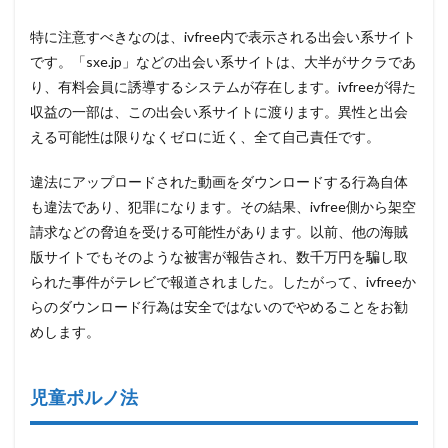
ト安
全な
特に注意すべきなのは、ivfree内で表示される出会い系サイト
利用
方
です。「sxe.jp」などの出会い系サイトは、大半がサクラであ
法！
り、有料会員に誘導するシステムが存在します。ivfreeが得た
2.1
収益の一部は、この出会い系サイトに渡ります。異性と出会
Y2Mate
える可能性は限りなくゼロに近く、全て自己責任です。
ダウン
ローダ
ーおす
違法にアップロードされた動画をダウンロードする行為自体
すめ
も違法であり、犯罪になります。その結果、ivfree側から架空
3
請求などの脅迫を受ける可能性があります。以前、他の海賊
版サイトでもそのような被害が報告され、数千万円を騙し取
3.1
られた事件がテレビで報道されました。したがって、ivfreeか
Y2Mate
ダウン
らのダウンロード行為は安全ではないのでやめることをお勧
ローダ
めします。
ー使い
方
3.1.1
児童ポルノ法
ステッ
プ 1