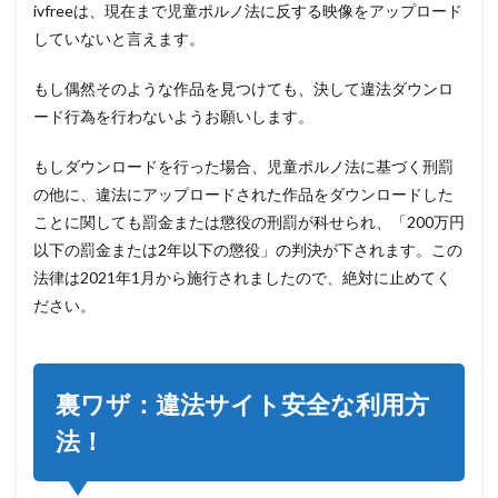
ivfreeは、現在まで児童ポルノ法に反する映像をアップロード
3.1.2
ステッ
していないと言えます。
プ 2
もし偶然そのような作品を見つけても、決して違法ダウンロ
3.1.3
ステッ
ード行為を行わないようお願いします。
プ 3
もしダウンロードを行った場合、児童ポルノ法に基づく刑罰
3.1.4
ステッ
の他に、違法にアップロードされた作品をダウンロードした
プ4
ことに関しても罰金または懲役の刑罰が科せられ、「200万円
4
以下の罰金または2年以下の懲役」の判決が下されます。この
まと
法律は2021年1月から施行されましたので、絶対に止めてく
め
ださい。
裏ワザ：違法サイト安全な利用方
法！